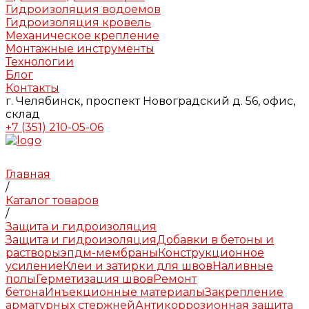
Гидроизоляция водоемов
Гидроизоляция кровель
Механическое крепление
Монтажные инструменты
Технологии
Блог
Контакты
г. Челябинск, проспект Новоградский д. 56, офис,
склад
+7 (351) 210-05-06
Главная
/
Каталог товаров
/
Защита и гидроизоляция
Защита и гидроизоляция
Добавки в бетоны и
растворы
эпдм-мембраны
Конструкционное
усиление
Клеи и затирки для швов
Наливные
полы
Герметизация швов
Ремонт
бетона
Инъекционные материалы
Закрепление
арматурных стержней
Антикоррозионная защита