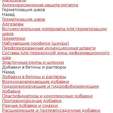
Материалы
Антикоррозионная защита металла
Герметизация швов
Назад
Герметизация швов
Адгезивы
Вспомогательные материалы для герметизации
швов
Герметики
Набухающие профили (шнуры)
Перфорированные инъекционные шланги
Составы для переходной зоны деформационного
шва
Эластичные ленты и шпонки
Добавки в бетоны и растворы
Назад
Добавки в бетоны и растворы
Воздухововлекающие добавки
Гидроизолирующие и гидрофобизирующие
добавки
Пластификаторы и комплексные добавки
Противоморозные добавки
Разные добавки и смазки
Расширяющие и противоусадочные добавки