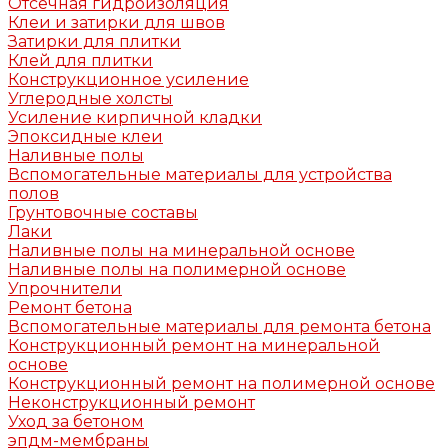
Отсечная гидроизоляция
Клеи и затирки для швов
Затирки для плитки
Клей для плитки
Конструкционное усиление
Углеродные холсты
Усиление кирпичной кладки
Эпоксидные клеи
Наливные полы
Вспомогательные материалы для устройства
полов
Грунтовочные составы
Лаки
Наливные полы на минеральной основе
Наливные полы на полимерной основе
Упрочнители
Ремонт бетона
Вспомогательные материалы для ремонта бетона
Конструкционный ремонт на минеральной
основе
Конструкционный ремонт на полимерной основе
Неконструкционный ремонт
Уход за бетоном
эпдм-мембраны