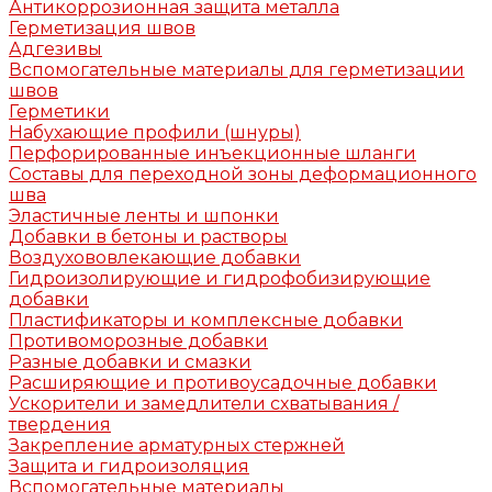
Антикоррозионная защита металла
Герметизация швов
Адгезивы
Вспомогательные материалы для герметизации
швов
Герметики
Набухающие профили (шнуры)
Перфорированные инъекционные шланги
Составы для переходной зоны деформационного
шва
Эластичные ленты и шпонки
Добавки в бетоны и растворы
Воздухововлекающие добавки
Гидроизолирующие и гидрофобизирующие
добавки
Пластификаторы и комплексные добавки
Противоморозные добавки
Разные добавки и смазки
Расширяющие и противоусадочные добавки
Ускорители и замедлители схватывания /
твердения
Закрепление арматурных стержней
Защита и гидроизоляция
Вспомогательные материалы