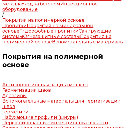
металла
Уход за бетоном
Инъекционное
оборудование
/
Покрытия на полимерной основе
Пропитки
Покрытия на минеральной
основе
Гидрофобные пропитки
Санирующие
системы
Огнезащитные составы
Покрытия на
полимерной основе
Вспомогательные материалы
Покрытия на полимерной
основе
Антикоррозионная защита металла
Герметизация швов
Адгезивы
Вспомогательные материалы для герметизации
швов
Герметики
Набухающие профили (шнуры)
Перфорированные инъекционные шланги