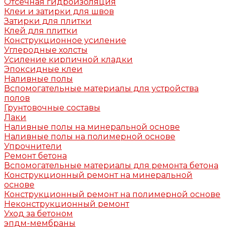
Отсечная гидроизоляция
Клеи и затирки для швов
Затирки для плитки
Клей для плитки
Конструкционное усиление
Углеродные холсты
Усиление кирпичной кладки
Эпоксидные клеи
Наливные полы
Вспомогательные материалы для устройства
полов
Грунтовочные составы
Лаки
Наливные полы на минеральной основе
Наливные полы на полимерной основе
Упрочнители
Ремонт бетона
Вспомогательные материалы для ремонта бетона
Конструкционный ремонт на минеральной
основе
Конструкционный ремонт на полимерной основе
Неконструкционный ремонт
Уход за бетоном
эпдм-мембраны