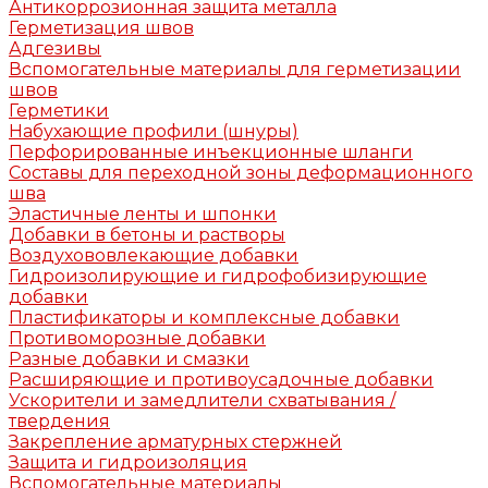
Антикоррозионная защита металла
Герметизация швов
Адгезивы
Вспомогательные материалы для герметизации
швов
Герметики
Набухающие профили (шнуры)
Перфорированные инъекционные шланги
Составы для переходной зоны деформационного
шва
Эластичные ленты и шпонки
Добавки в бетоны и растворы
Воздухововлекающие добавки
Гидроизолирующие и гидрофобизирующие
добавки
Пластификаторы и комплексные добавки
Противоморозные добавки
Разные добавки и смазки
Расширяющие и противоусадочные добавки
Ускорители и замедлители схватывания /
твердения
Закрепление арматурных стержней
Защита и гидроизоляция
Вспомогательные материалы