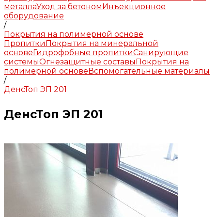
металла
Уход за бетоном
Инъекционное
оборудование
/
Покрытия на полимерной основе
Пропитки
Покрытия на минеральной
основе
Гидрофобные пропитки
Санирующие
системы
Огнезащитные составы
Покрытия на
полимерной основе
Вспомогательные материалы
/
ДенсТоп ЭП 201
ДенсТоп ЭП 201