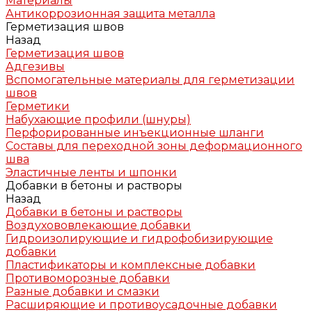
Материалы
Антикоррозионная защита металла
Герметизация швов
Назад
Герметизация швов
Адгезивы
Вспомогательные материалы для герметизации
швов
Герметики
Набухающие профили (шнуры)
Перфорированные инъекционные шланги
Составы для переходной зоны деформационного
шва
Эластичные ленты и шпонки
Добавки в бетоны и растворы
Назад
Добавки в бетоны и растворы
Воздухововлекающие добавки
Гидроизолирующие и гидрофобизирующие
добавки
Пластификаторы и комплексные добавки
Противоморозные добавки
Разные добавки и смазки
Расширяющие и противоусадочные добавки