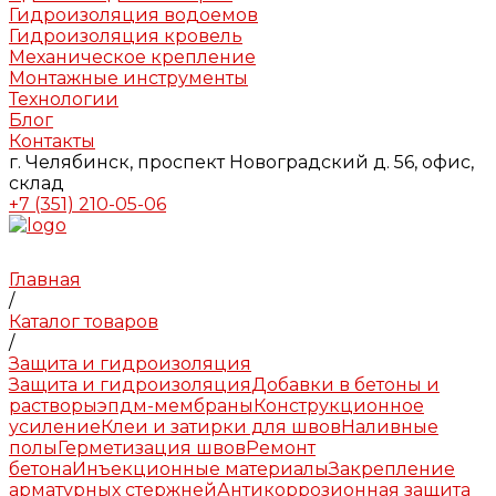
Гидроизоляция водоемов
Гидроизоляция кровель
Механическое крепление
Монтажные инструменты
Технологии
Блог
Контакты
г. Челябинск, проспект Новоградский д. 56, офис,
склад
+7 (351) 210-05-06
Главная
/
Каталог товаров
/
Защита и гидроизоляция
Защита и гидроизоляция
Добавки в бетоны и
растворы
эпдм-мембраны
Конструкционное
усиление
Клеи и затирки для швов
Наливные
полы
Герметизация швов
Ремонт
бетона
Инъекционные материалы
Закрепление
арматурных стержней
Антикоррозионная защита