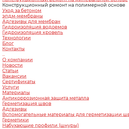
Конструкционный ремонт на полимерной основе
Уход за бетоном
эпдм-мембраны
Адгезивы для мембран
Гидроизоляция водоемов
Гидроизоляция кровель
Технологии
Блог
Контакты
...
О компании
Новости
Статьи
Вакансии
Сертификаты
Услуги
Материалы
Антикоррозионная защита металла
Герметизация швов
Адгезивы
Вспомогательные материалы для герметизации ш
Герметики
Набухающие профили (шнуры)