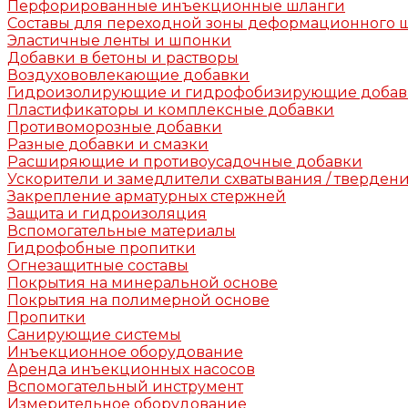
Перфорированные инъекционные шланги
Составы для переходной зоны деформационного 
Эластичные ленты и шпонки
Добавки в бетоны и растворы
Воздухововлекающие добавки
Гидроизолирующие и гидрофобизирующие доба
Пластификаторы и комплексные добавки
Противоморозные добавки
Разные добавки и смазки
Расширяющие и противоусадочные добавки
Ускорители и замедлители схватывания / тверден
Закрепление арматурных стержней
Защита и гидроизоляция
Вспомогательные материалы
Гидрофобные пропитки
Огнезащитные составы
Покрытия на минеральной основе
Покрытия на полимерной основе
Пропитки
Санирующие системы
Инъекционное оборудование
Аренда инъекционных насосов
Вспомогательный инструмент
Измерительное оборудование