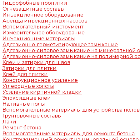
Гидрофобные пропитки
Огнезащитные составы
Инъекционное оборудование
Аренда инъекционных насосов
Вспомогательный инструмент
Измерительное оборудование
Инъекционные материалы
Адгезионно-герметизирующее замыкание
Адгезионно-силовое замыкание на минеральной 
Адгезионно-силовое замыкание на полимерной о
Клеи и затирки для швов
Затирки для плитки
Клей для плитки
Конструкционное усиление
Углеродные холсты
Усиление кирпичной кладки
Эпоксидные клеи
Наливные полы
Вспомогательные материалы для устройства полов
Грунтовочные составы
Лаки
Ремонт бетона
Вспомогательные материалы для ремонта бетона
Конструкционный ремонт на минеральной основе