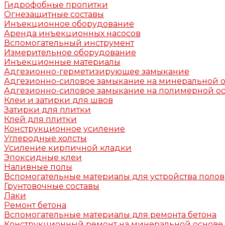
Гидрофобные пропитки
Огнезащитные составы
Инъекционное оборудование
Аренда инъекционных насосов
Вспомогательный инструмент
Измерительное оборудование
Инъекционные материалы
Адгезионно-герметизирующее замыкание
Адгезионно-силовое замыкание на минеральной 
Адгезионно-силовое замыкание на полимерной о
Клеи и затирки для швов
Затирки для плитки
Клей для плитки
Конструкционное усиление
Углеродные холсты
Усиление кирпичной кладки
Эпоксидные клеи
Наливные полы
Вспомогательные материалы для устройства полов
Грунтовочные составы
Лаки
Ремонт бетона
Вспомогательные материалы для ремонта бетона
Конструкционный ремонт на минеральной основе