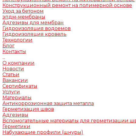
Конструкционный ремонт на полимерной основе
Уход за бетоном
эпдм-мембраны
Адгезивы для мембран
Гидроизоляция водоемов
Гидроизоляция кровель
Технологии
Блог
Контакты
...
О компании
Новости
Статьи
Вакансии
Сертификаты
Услуги
Материалы
Антикоррозионная защита металла
Герметизация швов
Адгезивы
Вспомогательные материалы для герметизации ш
Герметики
Набухающие профили (шнуры)