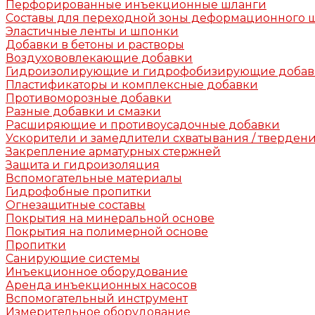
Перфорированные инъекционные шланги
Составы для переходной зоны деформационного 
Эластичные ленты и шпонки
Добавки в бетоны и растворы
Воздухововлекающие добавки
Гидроизолирующие и гидрофобизирующие доба
Пластификаторы и комплексные добавки
Противоморозные добавки
Разные добавки и смазки
Расширяющие и противоусадочные добавки
Ускорители и замедлители схватывания / тверден
Закрепление арматурных стержней
Защита и гидроизоляция
Вспомогательные материалы
Гидрофобные пропитки
Огнезащитные составы
Покрытия на минеральной основе
Покрытия на полимерной основе
Пропитки
Санирующие системы
Инъекционное оборудование
Аренда инъекционных насосов
Вспомогательный инструмент
Измерительное оборудование