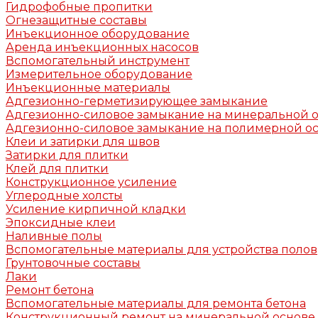
Гидрофобные пропитки
Огнезащитные составы
Инъекционное оборудование
Аренда инъекционных насосов
Вспомогательный инструмент
Измерительное оборудование
Инъекционные материалы
Адгезионно-герметизирующее замыкание
Адгезионно-силовое замыкание на минеральной 
Адгезионно-силовое замыкание на полимерной о
Клеи и затирки для швов
Затирки для плитки
Клей для плитки
Конструкционное усиление
Углеродные холсты
Усиление кирпичной кладки
Эпоксидные клеи
Наливные полы
Вспомогательные материалы для устройства полов
Грунтовочные составы
Лаки
Ремонт бетона
Вспомогательные материалы для ремонта бетона
Конструкционный ремонт на минеральной основе