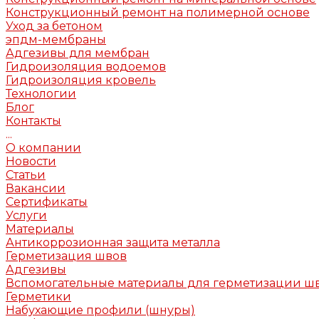
Конструкционный ремонт на полимерной основе
Уход за бетоном
эпдм-мембраны
Адгезивы для мембран
Гидроизоляция водоемов
Гидроизоляция кровель
Технологии
Блог
Контакты
...
О компании
Новости
Статьи
Вакансии
Сертификаты
Услуги
Материалы
Антикоррозионная защита металла
Герметизация швов
Адгезивы
Вспомогательные материалы для герметизации ш
Герметики
Набухающие профили (шнуры)