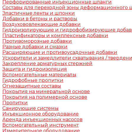
Перфорированные инъекционные шланги
Составы для переходной зоны деформационного 
Эластичные ленты и шпонки
Добавки в бетоны и растворы
Воздухововлекающие добавки
Гидроизолирующие и гидрофобизирующие доба
Пластификаторы и комплексные добавки
Противоморозные добавки
Разные добавки и смазки
Расширяющие и противоусадочные добавки
Ускорители и замедлители схватывания / тверден
Закрепление арматурных стержней
Защита и гидроизоляция
Вспомогательные материалы
Гидрофобные пропитки
Огнезащитные составы
Покрытия на минеральной основе
Покрытия на полимерной основе
Пропитки
Санирующие системы
Инъекционное оборудование
Аренда инъекционных насосов
Вспомогательный инструмент
Измерительное оборудование