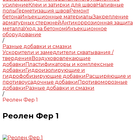
усиление
Клеи и затирки для швов
Наливные
полы
Герметизация швов
Ремонт
бетона
Инъекционные материалы
Закрепление
арматурных стержней
Антикоррозионная защита
металла
Уход за бетоном
Инъекционное
оборудование
/
Разные добавки и смазки
Ускорители и замедлители схватывания /
твердения
Воздухововлекающие
добавки
Пластификаторы и комплексные
добавки
Гидроизолирующие и
гидрофобизирующие добавки
Расширяющие и
противоусадочные добавки
Противоморозные
добавки
Разные добавки и смазки
/
Реолен Фер 1
Реолен Фер 1