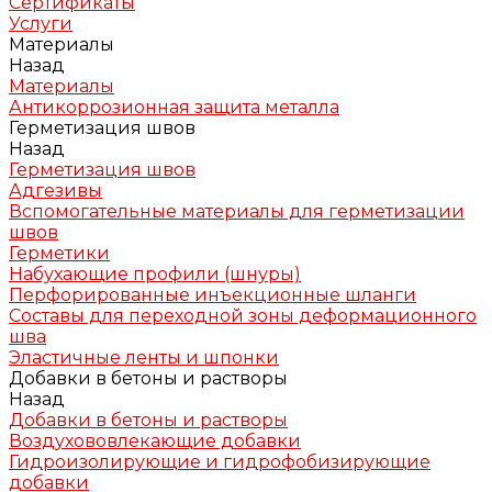
Сертификаты
Услуги
Материалы
Назад
Материалы
Антикоррозионная защита металла
Герметизация швов
Назад
Герметизация швов
Адгезивы
Вспомогательные материалы для герметизации
швов
Герметики
Набухающие профили (шнуры)
Перфорированные инъекционные шланги
Составы для переходной зоны деформационного
шва
Эластичные ленты и шпонки
Добавки в бетоны и растворы
Назад
Добавки в бетоны и растворы
Воздухововлекающие добавки
Гидроизолирующие и гидрофобизирующие
добавки