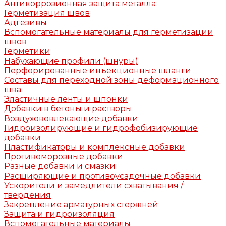
Антикоррозионная защита металла
Герметизация швов
Адгезивы
Вспомогательные материалы для герметизации
швов
Герметики
Набухающие профили (шнуры)
Перфорированные инъекционные шланги
Составы для переходной зоны деформационного
шва
Эластичные ленты и шпонки
Добавки в бетоны и растворы
Воздухововлекающие добавки
Гидроизолирующие и гидрофобизирующие
добавки
Пластификаторы и комплексные добавки
Противоморозные добавки
Разные добавки и смазки
Расширяющие и противоусадочные добавки
Ускорители и замедлители схватывания /
твердения
Закрепление арматурных стержней
Защита и гидроизоляция
Вспомогательные материалы