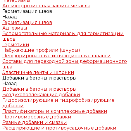
Материалы
Антикоррозионная защита металла
Герметизация швов
Назад
Герметизация швов
Адгезивы
Вспомогательные материалы для герметизации
швов
Герметики
Набухающие профили (шнуры)
Перфорированные инъекционные шланги
Составы для переходной зоны деформационного
шва
Эластичные ленты и шпонки
Добавки в бетоны и растворы
Назад
Добавки в бетоны и растворы
Воздухововлекающие добавки
Гидроизолирующие и гидрофобизирующие
добавки
Пластификаторы и комплексные добавки
Противоморозные добавки
Разные добавки и смазки
Расширяющие и противоусадочные добавки