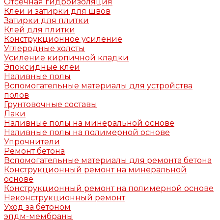
Отсечная гидроизоляция
Клеи и затирки для швов
Затирки для плитки
Клей для плитки
Конструкционное усиление
Углеродные холсты
Усиление кирпичной кладки
Эпоксидные клеи
Наливные полы
Вспомогательные материалы для устройства
полов
Грунтовочные составы
Лаки
Наливные полы на минеральной основе
Наливные полы на полимерной основе
Упрочнители
Ремонт бетона
Вспомогательные материалы для ремонта бетона
Конструкционный ремонт на минеральной
основе
Конструкционный ремонт на полимерной основе
Неконструкционный ремонт
Уход за бетоном
эпдм-мембраны