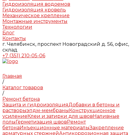
Гидроизоляция водоемов
Гидроизоляция кровель
Механическое крепление
Монтажные инструменты
Технологии
Блог
Контакты
г. Челябинск, проспект Новоградский д. 56, офис,
склад
+7 (351) 210-05-06
Главная
/
Каталог товаров
/
Ремонт бетона
Защита и гидроизоляция
Добавки в бетоны и
растворы
эпдм-мембраны
Конструкционное
усиление
Клеи и затирки для швов
Наливные
полы
Герметизация швов
Ремонт
бетона
Инъекционные материалы
Закрепление
арматурных стержней
Антикоррозионная защита