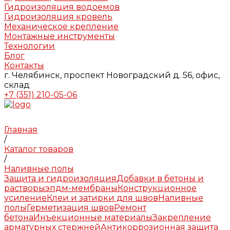
Гидроизоляция водоемов
Гидроизоляция кровель
Механическое крепление
Монтажные инструменты
Технологии
Блог
Контакты
г. Челябинск, проспект Новоградский д. 56, офис,
склад
+7 (351) 210-05-06
Главная
/
Каталог товаров
/
Наливные полы
Защита и гидроизоляция
Добавки в бетоны и
растворы
эпдм-мембраны
Конструкционное
усиление
Клеи и затирки для швов
Наливные
полы
Герметизация швов
Ремонт
бетона
Инъекционные материалы
Закрепление
арматурных стержней
Антикоррозионная защита