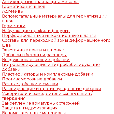
Антикоррозионная защита металла
Герметизация швов
Адгезивы
Вспомогательные материалы для герметизации
швов
Герметики
Набухающие профили (шнуры)
Перфорированные инъекционные шланги
Составы для переходной зоны деформационного
шва
Эластичные ленты и шпонки
Добавки в бетоны и растворы
Воздухововлекающие добавки
Гидроизолирующие и гидрофобизирующие
добавки
Пластификаторы и комплексные добавки
Противоморозные добавки
Разные добавки и смазки
Расширяющие и противоусадочные добавки
Ускорители и замедлители схватывания /
твердения
Закрепление арматурных стержней
Защита и гидроизоляция
Вспомогательные материалы