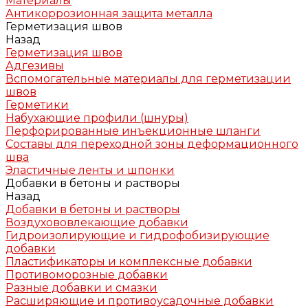
Материалы
Антикоррозионная защита металла
Герметизация швов
Назад
Герметизация швов
Адгезивы
Вспомогательные материалы для герметизации
швов
Герметики
Набухающие профили (шнуры)
Перфорированные инъекционные шланги
Составы для переходной зоны деформационного
шва
Эластичные ленты и шпонки
Добавки в бетоны и растворы
Назад
Добавки в бетоны и растворы
Воздухововлекающие добавки
Гидроизолирующие и гидрофобизирующие
добавки
Пластификаторы и комплексные добавки
Противоморозные добавки
Разные добавки и смазки
Расширяющие и противоусадочные добавки