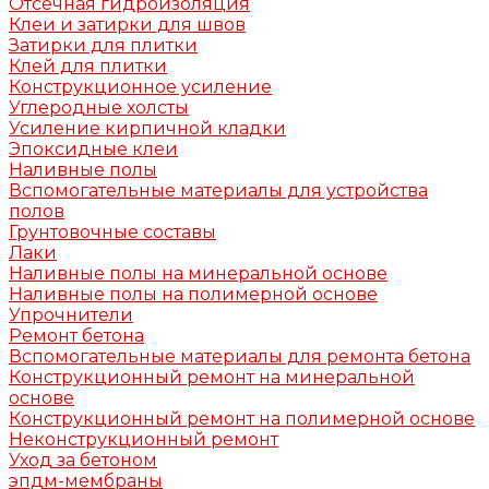
Отсечная гидроизоляция
Клеи и затирки для швов
Затирки для плитки
Клей для плитки
Конструкционное усиление
Углеродные холсты
Усиление кирпичной кладки
Эпоксидные клеи
Наливные полы
Вспомогательные материалы для устройства
полов
Грунтовочные составы
Лаки
Наливные полы на минеральной основе
Наливные полы на полимерной основе
Упрочнители
Ремонт бетона
Вспомогательные материалы для ремонта бетона
Конструкционный ремонт на минеральной
основе
Конструкционный ремонт на полимерной основе
Неконструкционный ремонт
Уход за бетоном
эпдм-мембраны