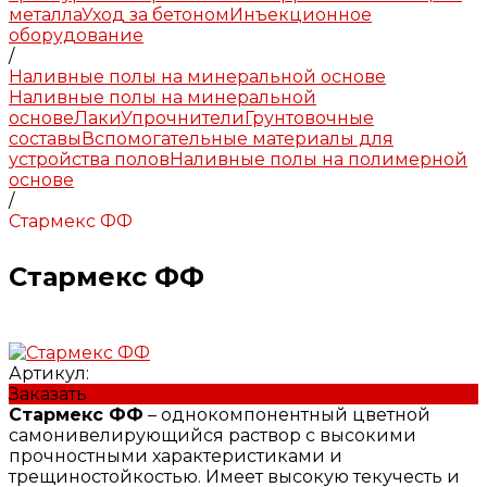
металла
Уход за бетоном
Инъекционное
оборудование
/
Наливные полы на минеральной основе
Наливные полы на минеральной
основе
Лаки
Упрочнители
Грунтовочные
составы
Вспомогательные материалы для
устройства полов
Наливные полы на полимерной
основе
/
Стармекс ФФ
Стармекс ФФ
Артикул:
Заказать
Стармекс ФФ
– однокомпонентный цветной
самонивелирующийся раствор с высокими
прочностными характеристиками и
трещиностойкостью. Имеет высокую текучесть и