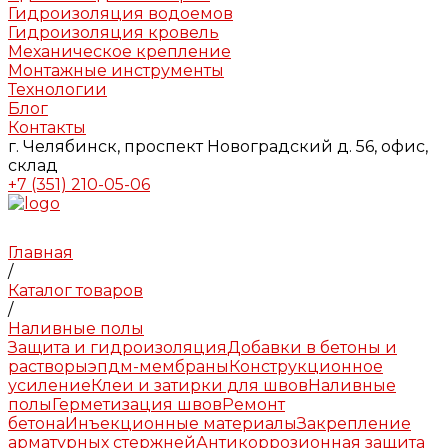
Гидроизоляция водоемов
Гидроизоляция кровель
Механическое крепление
Монтажные инструменты
Технологии
Блог
Контакты
г. Челябинск, проспект Новоградский д. 56, офис,
склад
+7 (351) 210-05-06
Главная
/
Каталог товаров
/
Наливные полы
Защита и гидроизоляция
Добавки в бетоны и
растворы
эпдм-мембраны
Конструкционное
усиление
Клеи и затирки для швов
Наливные
полы
Герметизация швов
Ремонт
бетона
Инъекционные материалы
Закрепление
арматурных стержней
Антикоррозионная защита