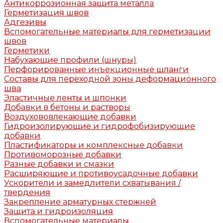
Антикоррозионная защита металла
Герметизация швов
Адгезивы
Вспомогательные материалы для герметизации
швов
Герметики
Набухающие профили (шнуры)
Перфорированные инъекционные шланги
Составы для переходной зоны деформационного
шва
Эластичные ленты и шпонки
Добавки в бетоны и растворы
Воздухововлекающие добавки
Гидроизолирующие и гидрофобизирующие
добавки
Пластификаторы и комплексные добавки
Противоморозные добавки
Разные добавки и смазки
Расширяющие и противоусадочные добавки
Ускорители и замедлители схватывания /
твердения
Закрепление арматурных стержней
Защита и гидроизоляция
Вспомогательные материалы