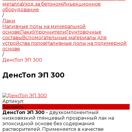
металла
Уход за бетоном
Инъекционное
оборудование
/
Лаки
Наливные полы на минеральной
основе
Лаки
Упрочнители
Грунтовочные
составы
Вспомогательные материалы для
устройства полов
Наливные полы на полимерной
основе
/
ДенсТоп ЭП 300
ДенсТоп ЭП 300
Артикул:
Заказать
ДенсТоп ЭП 300
– двухкомпонентный
низковязкий глянцевый прозрачный лак на
эпоксидной основе без содержания
растворителей. Применяется в качестве