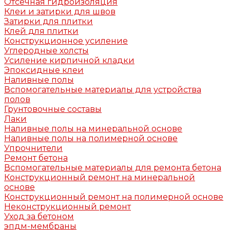
Отсечная гидроизоляция
Клеи и затирки для швов
Затирки для плитки
Клей для плитки
Конструкционное усиление
Углеродные холсты
Усиление кирпичной кладки
Эпоксидные клеи
Наливные полы
Вспомогательные материалы для устройства
полов
Грунтовочные составы
Лаки
Наливные полы на минеральной основе
Наливные полы на полимерной основе
Упрочнители
Ремонт бетона
Вспомогательные материалы для ремонта бетона
Конструкционный ремонт на минеральной
основе
Конструкционный ремонт на полимерной основе
Неконструкционный ремонт
Уход за бетоном
эпдм-мембраны