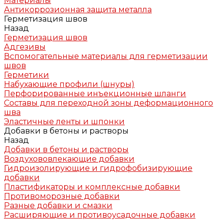
Материалы
Антикоррозионная защита металла
Герметизация швов
Назад
Герметизация швов
Адгезивы
Вспомогательные материалы для герметизации
швов
Герметики
Набухающие профили (шнуры)
Перфорированные инъекционные шланги
Составы для переходной зоны деформационного
шва
Эластичные ленты и шпонки
Добавки в бетоны и растворы
Назад
Добавки в бетоны и растворы
Воздухововлекающие добавки
Гидроизолирующие и гидрофобизирующие
добавки
Пластификаторы и комплексные добавки
Противоморозные добавки
Разные добавки и смазки
Расширяющие и противоусадочные добавки