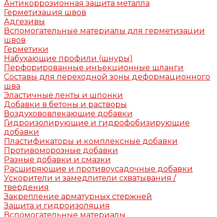
Антикоррозионная защита металла
Герметизация швов
Адгезивы
Вспомогательные материалы для герметизации
швов
Герметики
Набухающие профили (шнуры)
Перфорированные инъекционные шланги
Составы для переходной зоны деформационного
шва
Эластичные ленты и шпонки
Добавки в бетоны и растворы
Воздухововлекающие добавки
Гидроизолирующие и гидрофобизирующие
добавки
Пластификаторы и комплексные добавки
Противоморозные добавки
Разные добавки и смазки
Расширяющие и противоусадочные добавки
Ускорители и замедлители схватывания /
твердения
Закрепление арматурных стержней
Защита и гидроизоляция
Вспомогательные материалы