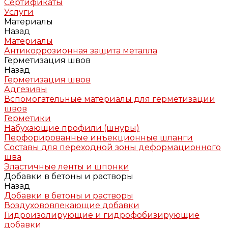
Сертификаты
Услуги
Материалы
Назад
Материалы
Антикоррозионная защита металла
Герметизация швов
Назад
Герметизация швов
Адгезивы
Вспомогательные материалы для герметизации
швов
Герметики
Набухающие профили (шнуры)
Перфорированные инъекционные шланги
Составы для переходной зоны деформационного
шва
Эластичные ленты и шпонки
Добавки в бетоны и растворы
Назад
Добавки в бетоны и растворы
Воздухововлекающие добавки
Гидроизолирующие и гидрофобизирующие
добавки