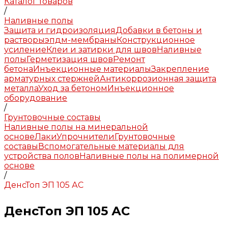
Каталог товаров
/
Наливные полы
Защита и гидроизоляция
Добавки в бетоны и
растворы
эпдм-мембраны
Конструкционное
усиление
Клеи и затирки для швов
Наливные
полы
Герметизация швов
Ремонт
бетона
Инъекционные материалы
Закрепление
арматурных стержней
Антикоррозионная защита
металла
Уход за бетоном
Инъекционное
оборудование
/
Грунтовочные составы
Наливные полы на минеральной
основе
Лаки
Упрочнители
Грунтовочные
составы
Вспомогательные материалы для
устройства полов
Наливные полы на полимерной
основе
/
ДенсТоп ЭП 105 АС
ДенсТоп ЭП 105 АС