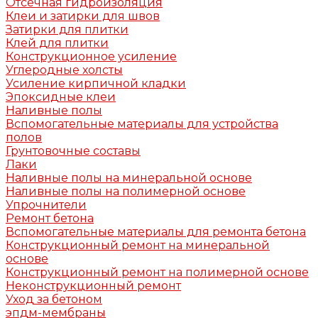
Отсечная гидроизоляция
Клеи и затирки для швов
Затирки для плитки
Клей для плитки
Конструкционное усиление
Углеродные холсты
Усиление кирпичной кладки
Эпоксидные клеи
Наливные полы
Вспомогательные материалы для устройства
полов
Грунтовочные составы
Лаки
Наливные полы на минеральной основе
Наливные полы на полимерной основе
Упрочнители
Ремонт бетона
Вспомогательные материалы для ремонта бетона
Конструкционный ремонт на минеральной
основе
Конструкционный ремонт на полимерной основе
Неконструкционный ремонт
Уход за бетоном
эпдм-мембраны