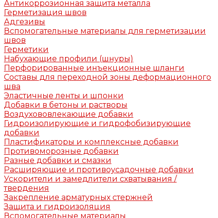
Антикоррозионная защита металла
Герметизация швов
Адгезивы
Вспомогательные материалы для герметизации
швов
Герметики
Набухающие профили (шнуры)
Перфорированные инъекционные шланги
Составы для переходной зоны деформационного
шва
Эластичные ленты и шпонки
Добавки в бетоны и растворы
Воздухововлекающие добавки
Гидроизолирующие и гидрофобизирующие
добавки
Пластификаторы и комплексные добавки
Противоморозные добавки
Разные добавки и смазки
Расширяющие и противоусадочные добавки
Ускорители и замедлители схватывания /
твердения
Закрепление арматурных стержней
Защита и гидроизоляция
Вспомогательные материалы