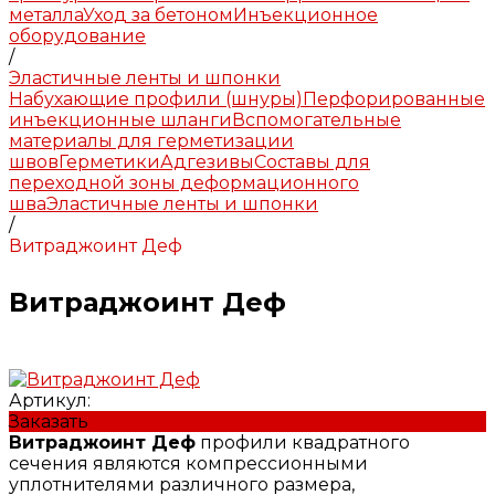
металла
Уход за бетоном
Инъекционное
оборудование
/
Эластичные ленты и шпонки
Набухающие профили (шнуры)
Перфорированные
инъекционные шланги
Вспомогательные
материалы для герметизации
швов
Герметики
Адгезивы
Составы для
переходной зоны деформационного
шва
Эластичные ленты и шпонки
/
Витраджоинт Деф
Витраджоинт Деф
Артикул:
Заказать
Витраджоинт Деф
профили квадратного
сечения являются компрессионными
уплотнителями различного размера,