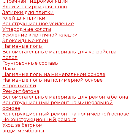
Отсечная гидроизоляция
Клеи и затирки для швов
Затирки для плитки
Клей для плитки
Конструкционное усиление
Углеродные холсты
Усиление кирпичной кладки
Эпоксидные клеи
Наливные полы
Вспомогательные материалы для устройства
полов
Грунтовочные составы
Лаки
Наливные полы на минеральной основе
Наливные полы на полимерной основе
Упрочнители
Ремонт бетона
Вспомогательные материалы для ремонта бетона
Конструкционный ремонт на минеральной
основе
Конструкционный ремонт на полимерной основе
Неконструкционный ремонт
Уход за бетоном
эпдм-мембраны