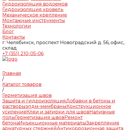
Гидроизоляция водоемов
Гидроизоляция кровель
Механическое крепление
Монтажные инструменты
Технологии
Блог
Контакты
г. Челябинск, проспект Новоградский д. 56, офис,
склад
+7 (351) 210-05-06
Главная
/
Каталог товаров
/
Герметизация швов
Защита и гидроизоляция
Добавки в бетоны и
растворы
эпдм-мембраны
Конструкционное
усиление
Клеи и затирки для швов
Наливные
полы
Герметизация швов
Ремонт
бетона
Инъекционные материалы
Закрепление
арматурных стержней
Антикоррозионная защита