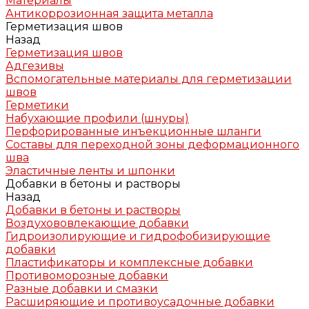
Материалы
Антикоррозионная защита металла
Герметизация швов
Назад
Герметизация швов
Адгезивы
Вспомогательные материалы для герметизации
швов
Герметики
Набухающие профили (шнуры)
Перфорированные инъекционные шланги
Составы для переходной зоны деформационного
шва
Эластичные ленты и шпонки
Добавки в бетоны и растворы
Назад
Добавки в бетоны и растворы
Воздухововлекающие добавки
Гидроизолирующие и гидрофобизирующие
добавки
Пластификаторы и комплексные добавки
Противоморозные добавки
Разные добавки и смазки
Расширяющие и противоусадочные добавки